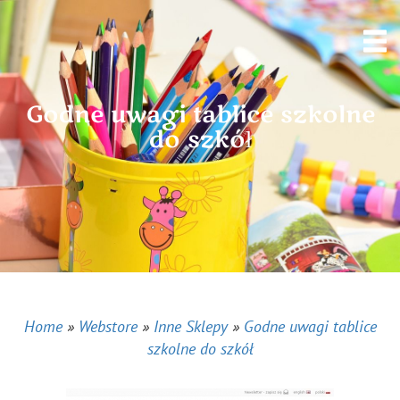
Godne uwagi tablice szkolne
do szkół
Home
»
Webstore
»
Inne Sklepy
»
Godne uwagi tablice
szkolne do szkół