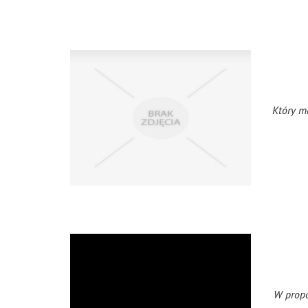
Który mł
W propo