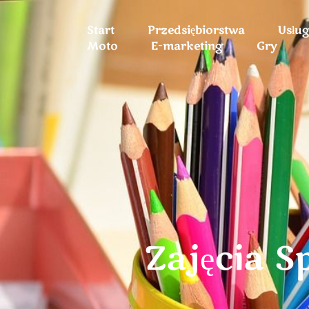
Start
Przedsiębiorstwa
Usłu
Moto
E-marketing
Gry
Zajęcia S