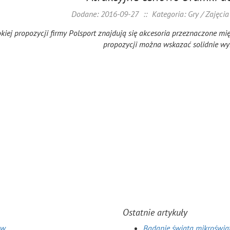
Dodane: 2016-09-27
::
Kategoria: Gry / Zajęci
kiej propozycji firmy Polsport znajdują się akcesoria przeznaczone mi
propozycji można wskazać solidnie wyk
Ostatnie artykuły
ów
Badanie świata mikroświa