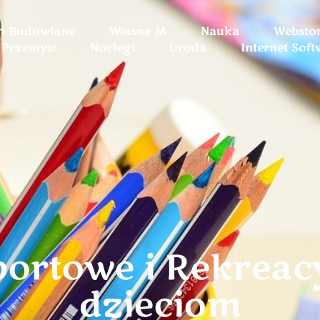
gi Budowlane
Własne M
Nauka
Websto
Przemysł
Noclegi
Uroda
Internet Soft
portowe i Rekreac
dzieciom