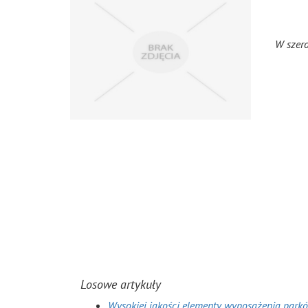
W szero
Losowe artykuły
Wysokiej jakości elementy wyposażenia park