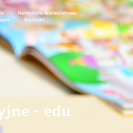
re
Narzędzia Warsztatowe
ware
Kontakt
yjne - edu