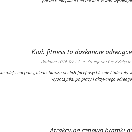
parkach miejskich i na ulicach. Wśród wysokoja
Klub fitness to doskonałe odreago
Dodane: 2016-09-27
::
Kategoria: Gry / Zajęci
ile miejscem pracy, nieraz bardzo obciążającej psychicznie i (niestety wt
wypoczynku po pracy i aktywnego odreago
Atrakcyjne cenowo bramki do