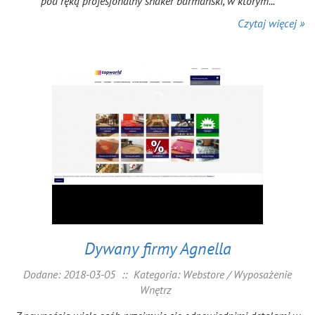
pod ręką profesjonalny shaker barmański, w którym...
Czytaj więcej »
Dywany firmy Agnella
Dodane: 2018-03-05
::
Kategoria: Webstore / Wyposażenie
Wnętrz