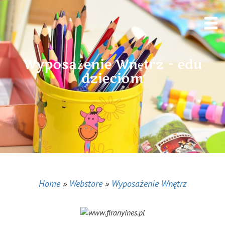
Wyposażenie Wnętrz - edu
dzieciom
Home
»
Webstore
»
Wyposażenie Wnętrz