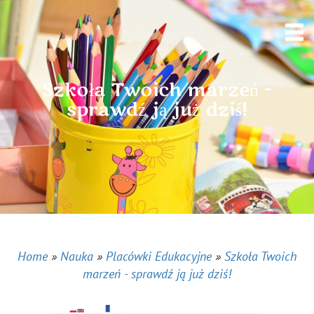
Szkoła Twoich marzeń -
sprawdź ją już dziś!
Home
»
Nauka
»
Placówki Edukacyjne
»
Szkoła Twoich
marzeń - sprawdź ją już dziś!