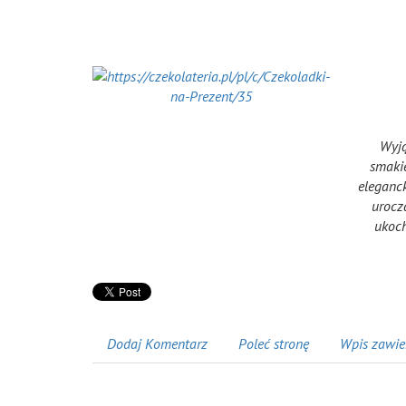
Wyją
smakie
eleganck
urocz
ukoch
Dodaj Komentarz
Poleć stronę
Wpis zawie