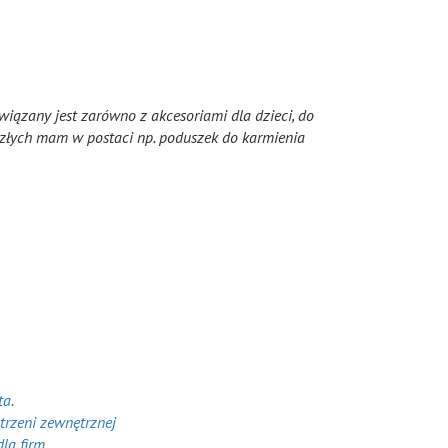
iązany jest zarówno z akcesoriami dla dzieci, do
yszłych mam w postaci np. poduszek do karmienia
ta.
trzeni zewnętrznej
la firm