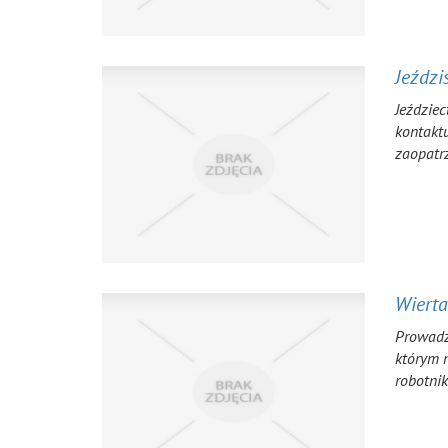
Jeździ
Jeździec
kontaktu
zaopatrz
Wierta
Prowadzą
którym n
robotnik