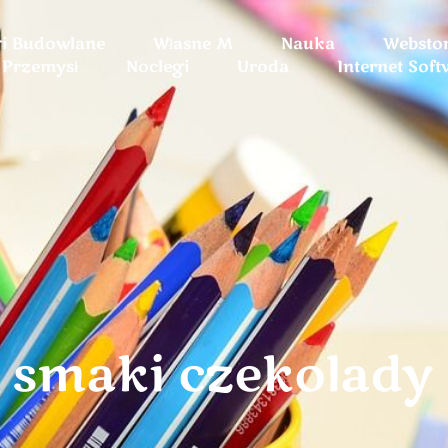
gi Budowlane
Własne M
Nauka
Websto
Przemysł
Noclegi
Uroda
Internet Soft
 smaki czekolady 