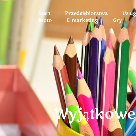
Start
Przedsiębiorstwa
Usłu
Moto
E-marketing
Gry
Wyjątkowe