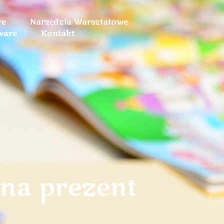
re
Narzędzia Warsztatowe
ware
Kontakt
na prezent