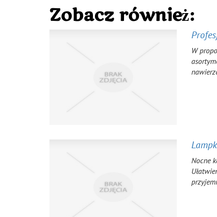
Zobacz również:
Profes
W propo
asortym
nawierz
Lampka
Nocne k
Ułatwie
przyjemn