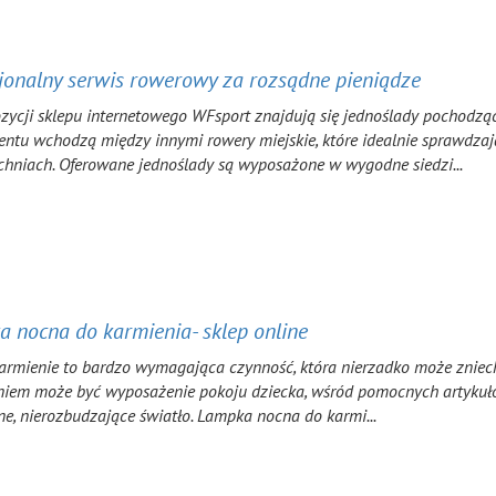
jonalny serwis rowerowy za rozsądne pieniądze
zycji sklepu internetowego WFsport znajdują się jednoślady pochodzą
entu wchodzą między innymi rowery miejskie, które idealnie sprawdza
chniach. Oferowane jednoślady są wyposażone w wygodne siedzi...
 nocna do karmienia- sklep online
armienie to bardzo wymagająca czynność, która nierzadko może zniec
niem może być wyposażenie pokoju dziecka, wśród pomocnych artykuł
e, nierozbudzające światło. Lampka nocna do karmi...