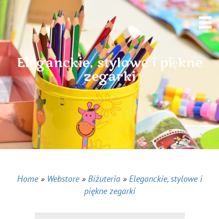
Eleganckie, stylowe i piękne
zegarki
Home
»
Webstore
»
Biżuteria
»
Eleganckie, stylowe i
piękne zegarki