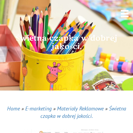
Świetna czapka w dobrej
jakości.
Home
»
E-marketing
»
Materiały Reklamowe
»
Świetna
czapka w dobrej jakości.