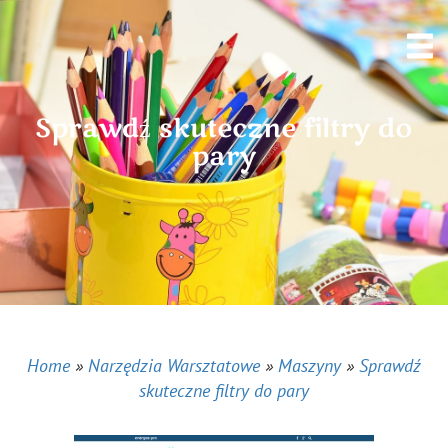
Sprawdź skuteczne filtry do
pary
Home
»
Narzędzia Warsztatowe
»
Maszyny
»
Sprawdź
skuteczne filtry do pary