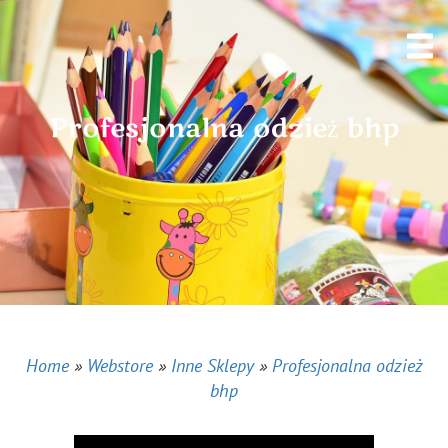
Profesjonalna odzież bhp
Home
»
Webstore
»
Inne Sklepy
»
Profesjonalna odzież
bhp