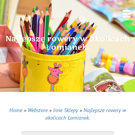
Najlepsze rowery w okolicach
Łomianek.
Home
»
Webstore
»
Inne Sklepy
»
Najlepsze rowery w
okolicach Łomianek.