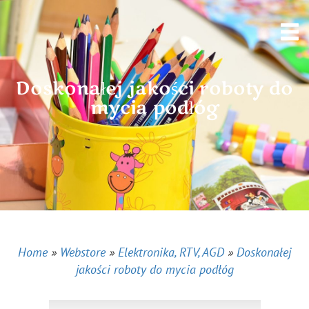
Doskonałej jakości roboty do
mycia podłóg
Home
»
Webstore
»
Elektronika, RTV, AGD
»
Doskonałej
jakości roboty do mycia podłóg