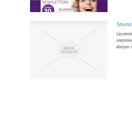
Stomat
Leczenie
niezmier
którym m