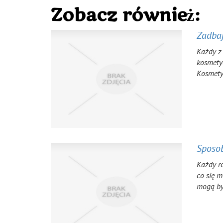
Zobacz również:
Zadbaj
Każdy z 
kosmetyc
Kosmetyc
Sposob
Każdy ro
co się m
mogą być