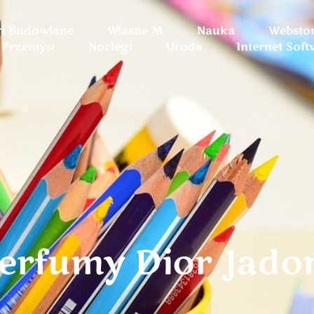
gi Budowlane
Własne M
Nauka
Websto
Przemysł
Noclegi
Uroda
Internet Soft
erfumy Dior Jado