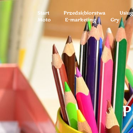
Start
Przedsiębiorstwa
Usłu
Moto
E-marketing
Gry
P