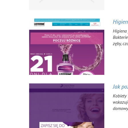
Higien
Higiena 
Bakterie
zęby, cz
Jak po
Kobiety 
wskazuje
domowyc