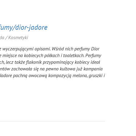
fumy/dior-jadore
da / Kosmetyki
z wyczerpującymi opisami. Wśród nich perfumy Dior
e miejsce na kobiecych półkach i toaletkach. Perfumy
h, lecz także flakonik przypominający kobiecy ideał
 klientów zachowała się na pewno kultowa już kampania
r Jadore pachną owocową kompozycją melona, gruszki i