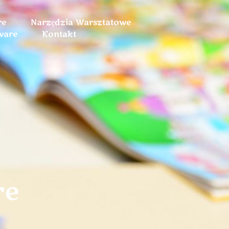
re
Narzędzia Warsztatowe
ware
Kontakt
re