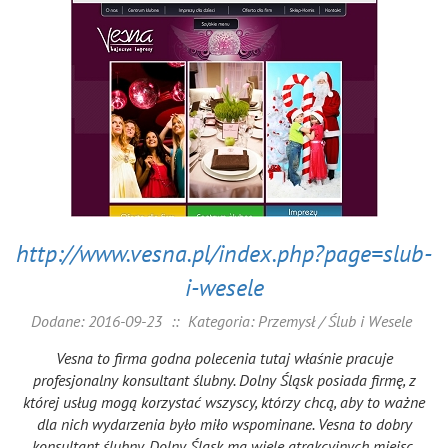
http://www.vesna.pl/index.php?page=slub-
i-wesele
Dodane: 2016-09-23
::
Kategoria: Przemysł / Ślub i Wesele
Vesna to firma godna polecenia tutaj właśnie pracuje
profesjonalny konsultant ślubny. Dolny Śląsk posiada firmę, z
której usług mogą korzystać wszyscy, którzy chcą, aby to ważne
dla nich wydarzenia było miło wspominane. Vesna to dobry
konsultant ślubny. Dolny Śląsk ma wiele atrakcyjnych miejsc,