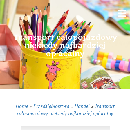
Transport całopojazdowy
niekiedy najbardziej
opłacalny
Home
»
Przedsiębiorstwa
»
Handel
»
Transport
całopojazdowy niekiedy najbardziej opłacalny